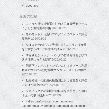
about.me
最近の投稿
コアラが持つ採食選好性の人工知能予測ツール
による予測精度の評価
2026/03/25
モルモットふれあいプログラムのストレス評価
実施例
2026/02/22
AIはコアラの好みを予測する? コアラの採食量
を予測するAIモデル作成の試み
2026/02/22
季節変化がレッサーパンダの竹選好性および竹
選択行動に与える影響
2026/02/22
飼育下フンボルトペンギンにおけるプール利用
時間の増加に有効な環境エンリッチメントの検討
2026/02/22
動物福祉への配慮の動物園における実践と評価
に向けた研究の紹介
2026/02/14
ツキノワグマの常同行動軽減を目的とした放飼
場拡大の取り組み
2026/02/09
Indian peafowls can count numbers:
experimental evidence of numerical cognition in