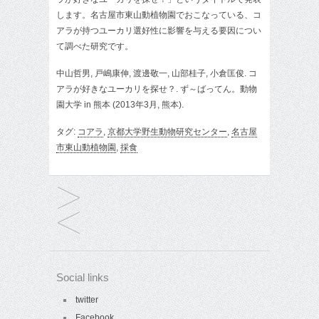
します。名古屋市東山動植物園でおこなっている、コ
アラが持つユーカリ選好性に影響を与える要因につい
て調べた研究です。
中山哲男, 戸嶋康伸, 渡邊敬一, 山部桂子, 小倉匡俊. コ
アラが好きなユーカリを探せ？. ず～ばってん。動物
園大学 in 熊本 (2013年3月, 熊本).
タグ:
コアラ
,
京都大学野生動物研究センター
,
名古屋
市東山動植物園
,
採食
Social links
twitter
Facebook