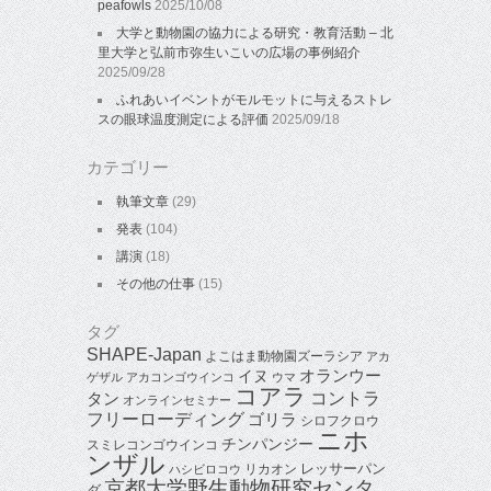
peafowls
2025/10/08
大学と動物園の協力による研究・教育活動 – 北
里大学と弘前市弥生いこいの広場の事例紹介
2025/09/28
ふれあいイベントがモルモットに与えるストレ
スの眼球温度測定による評価
2025/09/18
カテゴリー
執筆文章
(29)
発表
(104)
講演
(18)
その他の仕事
(15)
タグ
SHAPE-Japan
よこはま動物園ズーラシア
アカ
オランウー
イヌ
ゲザル
アカコンゴウインコ
ウマ
コアラ
タン
コントラ
オンラインセミナー
フリーローディング
ゴリラ
シロフクロウ
ニホ
チンパンジー
スミレコンゴウインコ
ンザル
レッサーパン
リカオン
ハシビロコウ
京都大学野生動物研究センタ
ダ