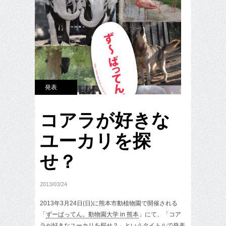
発表
コアラが好きな
ユーカリを探
せ？
2013/03/24
2013年3月24日(日)に熊本市動植物園で開催される
「
ずーばってん。動物園大学 in 熊本
」にて、「コア
ラが好きなユーカリを探せ？」というタイトルで発表