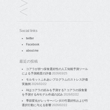
Social links
twitter
Facebook
about.me
最近の投稿
コアラが持つ採食選好性の人工知能予測ツール
による予測精度の評価
2026/03/25
モルモットふれあいプログラムのストレス評価
実施例
2026/02/22
AIはコアラの好みを予測する? コアラの採食量
を予測するAIモデル作成の試み
2026/02/22
季節変化がレッサーパンダの竹選好性および竹
選択行動に与える影響
2026/02/22