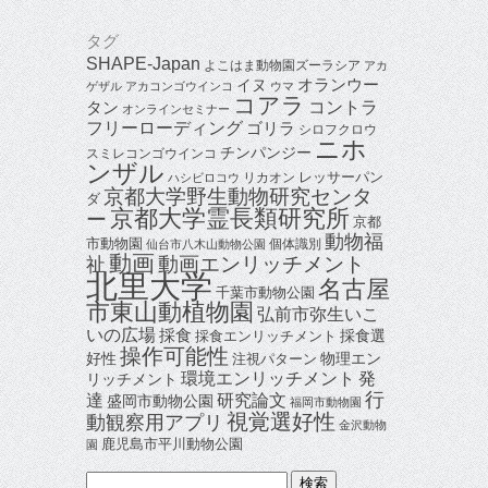
タグ
SHAPE-Japan
よこはま動物園ズーラシア
アカ
オランウー
イヌ
ゲザル
アカコンゴウインコ
ウマ
コアラ
タン
コントラ
オンラインセミナー
フリーローディング
ゴリラ
シロフクロウ
ニホ
チンパンジー
スミレコンゴウインコ
ンザル
レッサーパン
リカオン
ハシビロコウ
京都大学野生動物研究センタ
ダ
京都大学霊長類研究所
ー
京都
動物福
市動物園
個体識別
仙台市八木山動物公園
動画
動画エンリッチメント
祉
北里大学
名古屋
千葉市動物公園
市東山動植物園
弘前市弥生いこ
いの広場
採食
採食選
採食エンリッチメント
操作可能性
好性
物理エン
注視パターン
環境エンリッチメント
発
リッチメント
行
達
研究論文
盛岡市動物公園
福岡市動物園
視覚選好性
動観察用アプリ
金沢動物
鹿児島市平川動物公園
園
検