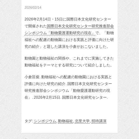
2026/02/14
2026年2月14日・15日に国際日本文化研究センター
で開催された
国際日本文化研究センター研究推進部会
シンポジウム「動物愛護運動研究の現在」
で、「動物
福祉への配慮の動物園における実践と評価に向けた研
究の紹介」と題した講演を小倉がおこないました。
動物園と動物福祉の関係や、これまでに実施してきた
動物福祉をテーマとする研究について紹介しました。
小倉匡俊. 動物福祉への配慮の動物園における実践と
評価に向けた研究の紹介. 国際日本文化研究センター
研究推進部会シンポジウム「動物愛護運動研究の現
在」. 2026年2月15日. 国際日本文化研究センター.
タグ:
シンポジウム
,
動物福祉
,
北里大学
,
招待講演