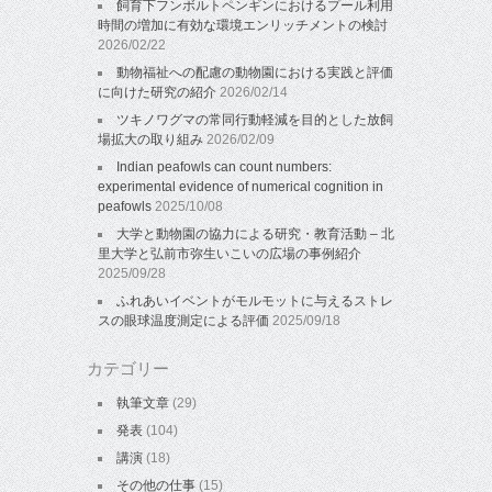
飼育下フンボルトペンギンにおけるプール利用
時間の増加に有効な環境エンリッチメントの検討
2026/02/22
動物福祉への配慮の動物園における実践と評価
に向けた研究の紹介
2026/02/14
ツキノワグマの常同行動軽減を目的とした放飼
場拡大の取り組み
2026/02/09
Indian peafowls can count numbers:
experimental evidence of numerical cognition in
peafowls
2025/10/08
大学と動物園の協力による研究・教育活動 – 北
里大学と弘前市弥生いこいの広場の事例紹介
2025/09/28
ふれあいイベントがモルモットに与えるストレ
スの眼球温度測定による評価
2025/09/18
カテゴリー
執筆文章
(29)
発表
(104)
講演
(18)
その他の仕事
(15)