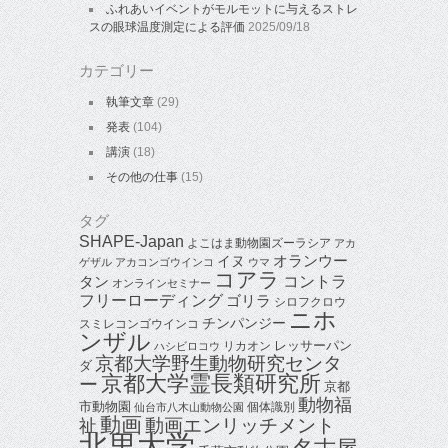
ふれあいイベントがモルモットに与えるストレ
スの眼球温度測定による評価
2025/09/18
カテゴリー
執筆文章
(29)
発表
(104)
講演
(18)
その他の仕事
(15)
タグ
SHAPE-Japan
よこはま動物園ズーラシア
アカ
オランウー
イヌ
ゲザル
アカコンゴウインコ
ウマ
コアラ
タン
コントラ
オンラインセミナー
フリーローディング
ゴリラ
シロフクロウ
ニホ
チンパンジー
スミレコンゴウインコ
ンザル
レッサーパン
リカオン
ハシビロコウ
京都大学野生動物研究センタ
ダ
京都大学霊長類研究所
ー
京都
動物福
市動物園
個体識別
仙台市八木山動物公園
動画
動画エンリッチメント
祉
北里大学