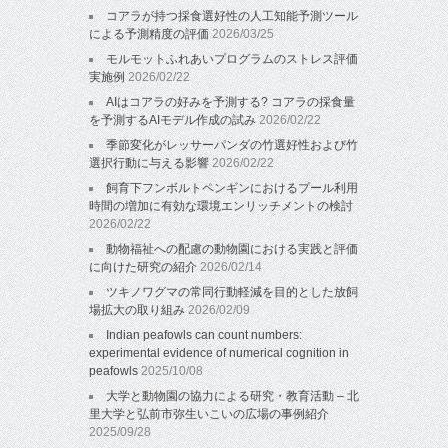
コアラが持つ採食選好性の人工知能予測ツール
による予測精度の評価
2026/03/25
モルモットふれあいプログラムのストレス評価
実施例
2026/02/22
AIはコアラの好みを予測する? コアラの採食量
を予測するAIモデル作成の試み
2026/02/22
季節変化がレッサーパンダの竹選好性および竹
選択行動に与える影響
2026/02/22
飼育下フンボルトペンギンにおけるプール利用
時間の増加に有効な環境エンリッチメントの検討
2026/02/22
動物福祉への配慮の動物園における実践と評価
に向けた研究の紹介
2026/02/14
ツキノワグマの常同行動軽減を目的とした放飼
場拡大の取り組み
2026/02/09
Indian peafowls can count numbers:
experimental evidence of numerical cognition in
peafowls
2025/10/08
大学と動物園の協力による研究・教育活動 – 北
里大学と弘前市弥生いこいの広場の事例紹介
2025/09/28