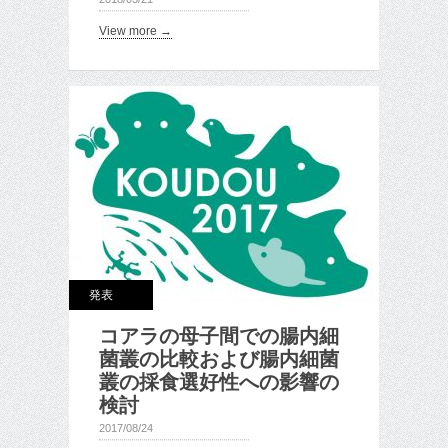
View more →
発表
コアラの母子間での腸内細
菌叢の比較および腸内細菌
叢の採食選好性への影響の
検討
2017/08/24