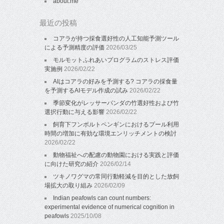
about.me
最近の投稿
コアラが持つ採食選好性の人工知能予測ツール
による予測精度の評価
2026/03/25
モルモットふれあいプログラムのストレス評価
実施例
2026/02/22
AIはコアラの好みを予測する? コアラの採食量
を予測するAIモデル作成の試み
2026/02/22
季節変化がレッサーパンダの竹選好性および竹
選択行動に与える影響
2026/02/22
飼育下フンボルトペンギンにおけるプール利用
時間の増加に有効な環境エンリッチメントの検討
2026/02/22
動物福祉への配慮の動物園における実践と評価
に向けた研究の紹介
2026/02/14
ツキノワグマの常同行動軽減を目的とした放飼
場拡大の取り組み
2026/02/09
Indian peafowls can count numbers:
experimental evidence of numerical cognition in
peafowls
2025/10/08