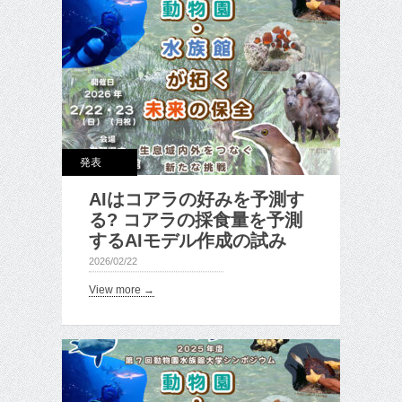
発表
AIはコアラの好みを予測す
る? コアラの採食量を予測
するAIモデル作成の試み
2026/02/22
View more →