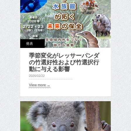
発表
季節変化がレッサーパンダ
の竹選好性および竹選択行
動に与える影響
2026/02/22
View more →