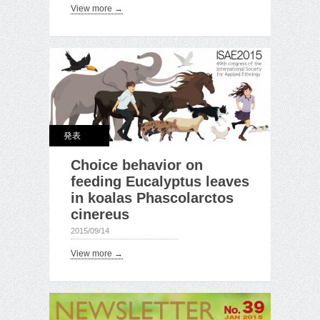
View more →
発表
Choice behavior on
feeding Eucalyptus leaves
in koalas Phascolarctos
cinereus
2015/09/14
View more →