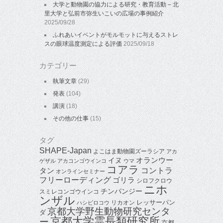
大学と動物園の協力による研究・教育活動 – 北
里大学と弘前市弥生いこいの広場の事例紹介
2025/09/28
ふれあいイベントがモルモットに与えるストレ
スの眼球温度測定による評価
2025/09/18
カテゴリー
執筆文章
(29)
発表
(104)
講演
(18)
その他の仕事
(15)
タグ
SHAPE-Japan
よこはま動物園ズーラシア
アカ
オランウー
イヌ
ゲザル
アカコンゴウインコ
ウマ
コアラ
タン
コントラ
オンラインセミナー
フリーローディング
ゴリラ
シロフクロウ
ニホ
チンパンジー
スミレコンゴウインコ
ンザル
レッサーパン
リカオン
ハシビロコウ
京都大学野生動物研究センタ
ダ
京都大学霊長類研究所
ー
京都