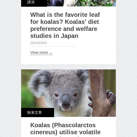
講演
What is the favorite leaf
for koalas? Koalas’ diet
preference and welfare
studies in Japan
2021/03/02
View more →
執筆文章
Koalas (Phascolarctos
cinereus) utilise volatile