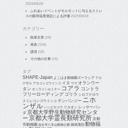
2025/09/28
ふれあいイベントがモルモットに与えるストレ
スの眼球温度測定による評価
2025/09/18
カテゴリー
執筆文章
(29)
発表
(104)
講演
(18)
その他の仕事
(15)
タグ
SHAPE-Japan
よこはま動物園ズーラシア
アカ
オランウー
イヌ
ゲザル
アカコンゴウインコ
ウマ
コアラ
タン
コントラ
オンラインセミナー
フリーローディング
ゴリラ
シロフクロウ
ニホ
チンパンジー
スミレコンゴウインコ
ンザル
レッサーパン
リカオン
ハシビロコウ
京都大学野生動物研究センタ
ダ
京都大学霊長類研究所
ー
京都
動物福
市動物園
個体識別
仙台市八木山動物公園