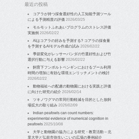
最近の投稿
コアラが持つ採食選好性の人工知能予測ツール
による予測精度の評価
2026/03/25
モルモットふれあいプログラムのストレス評価
実施例
2026/02/22
AIはコアラの好みを予測する? コアラの採食量
を予測するAIモデル作成の試み
2026/02/22
季節変化がレッサーパンダの竹選好性および竹
選択行動に与える影響
2026/02/22
飼育下フンボルトペンギンにおけるプール利用
時間の増加に有効な環境エンリッチメントの検討
2026/02/22
動物福祉への配慮の動物園における実践と評価
に向けた研究の紹介
2026/02/14
ツキノワグマの常同行動軽減を目的とした放飼
場拡大の取り組み
2026/02/09
Indian peafowls can count numbers:
experimental evidence of numerical cognition in
peafowls
2025/10/08
大学と動物園の協力による研究・教育活動 – 北
里大学と弘前市弥生いこいの広場の事例紹介