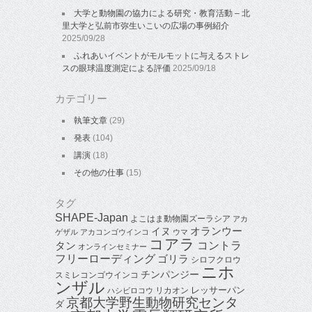
大学と動物園の協力による研究・教育活動 – 北
里大学と弘前市弥生いこいの広場の事例紹介
2025/09/28
ふれあいイベントがモルモットに与えるストレ
スの眼球温度測定による評価
2025/09/18
カテゴリー
執筆文章
(29)
発表
(104)
講演
(18)
その他の仕事
(15)
タグ
SHAPE-Japan
よこはま動物園ズーラシア
アカ
オランウー
イヌ
ゲザル
アカコンゴウインコ
ウマ
コアラ
タン
コントラ
オンラインセミナー
フリーローディング
ゴリラ
シロフクロウ
ニホ
チンパンジー
スミレコンゴウインコ
ンザル
レッサーパン
リカオン
ハシビロコウ
京都大学野生動物研究センタ
ダ