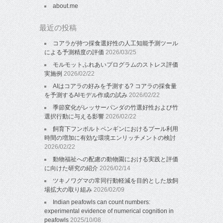
about.me
最近の投稿
コアラが持つ採食選好性の人工知能予測ツール
による予測精度の評価
2026/03/25
モルモットふれあいプログラムのストレス評価
実施例
2026/02/22
AIはコアラの好みを予測する? コアラの採食量
を予測するAIモデル作成の試み
2026/02/22
季節変化がレッサーパンダの竹選好性および竹
選択行動に与える影響
2026/02/22
飼育下フンボルトペンギンにおけるプール利用
時間の増加に有効な環境エンリッチメントの検討
2026/02/22
動物福祉への配慮の動物園における実践と評価
に向けた研究の紹介
2026/02/14
ツキノワグマの常同行動軽減を目的とした放飼
場拡大の取り組み
2026/02/09
Indian peafowls can count numbers:
experimental evidence of numerical cognition in
peafowls
2025/10/08