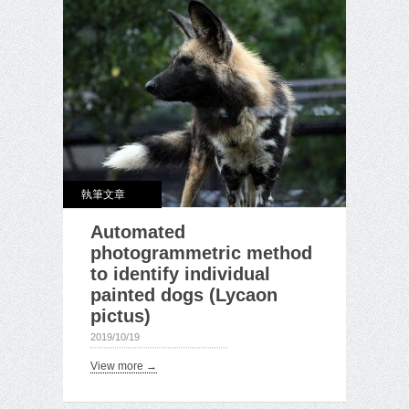
執筆文章
Automated
photogrammetric method
to identify individual
painted dogs (Lycaon
pictus)
2019/10/19
View more →