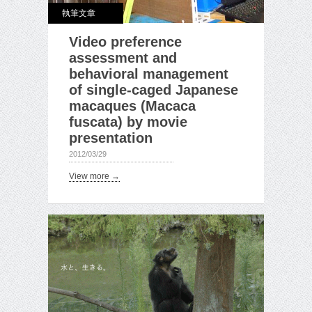
執筆文章
Video preference
assessment and
behavioral management
of single-caged Japanese
macaques (Macaca
fuscata) by movie
presentation
2012/03/29
View more →