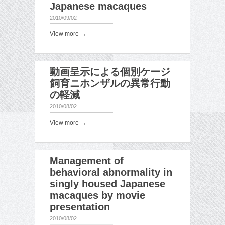
Japanese macaques
2010/09/02
View more →
動画呈示による個別ケージ
飼育ニホンザルの異常行動
の軽減
2010/08/02
View more →
Management of
behavioral abnormality in
singly housed Japanese
macaques by movie
presentation
2010/08/02