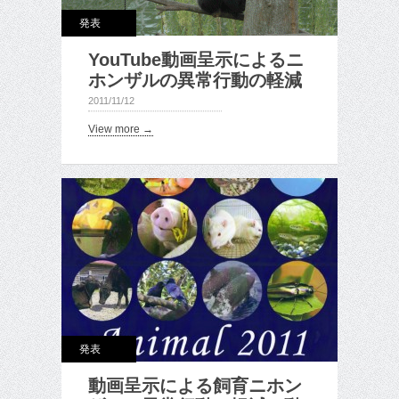
発表
YouTube動画呈示によるニ
ホンザルの異常行動の軽減
2011/11/12
View more →
発表
動画呈示による飼育ニホン