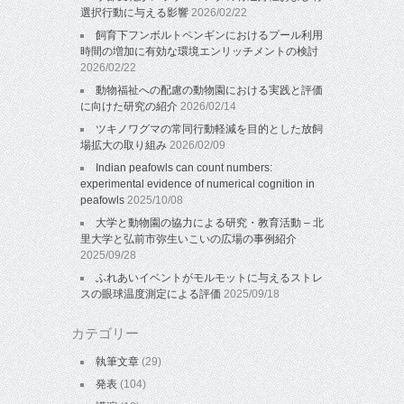
選択行動に与える影響
2026/02/22
飼育下フンボルトペンギンにおけるプール利用
時間の増加に有効な環境エンリッチメントの検討
2026/02/22
動物福祉への配慮の動物園における実践と評価
に向けた研究の紹介
2026/02/14
ツキノワグマの常同行動軽減を目的とした放飼
場拡大の取り組み
2026/02/09
Indian peafowls can count numbers:
experimental evidence of numerical cognition in
peafowls
2025/10/08
大学と動物園の協力による研究・教育活動 – 北
里大学と弘前市弥生いこいの広場の事例紹介
2025/09/28
ふれあいイベントがモルモットに与えるストレ
スの眼球温度測定による評価
2025/09/18
カテゴリー
執筆文章
(29)
発表
(104)