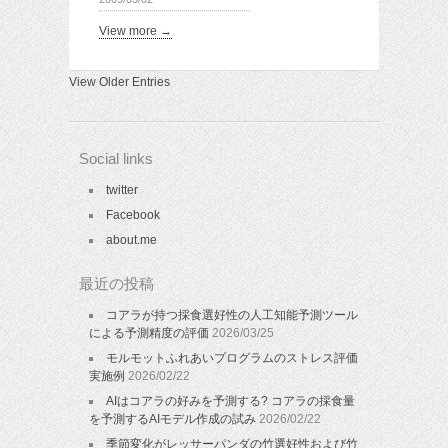
View more →
View Older Entries
Social links
twitter
Facebook
about.me
最近の投稿
コアラが持つ採食選好性の人工知能予測ツール
による予測精度の評価
2026/03/25
モルモットふれあいプログラムのストレス評価
実施例
2026/02/22
AIはコアラの好みを予測する? コアラの採食量
を予測するAIモデル作成の試み
2026/02/22
季節変化がレッサーパンダの竹選好性および竹