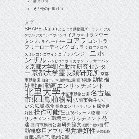
講演
(18)
その他の仕事
(15)
タグ
SHAPE-Japan
よこはま動物園ズーラシア
アカ
オランウー
イヌ
ゲザル
アカコンゴウインコ
ウマ
コアラ
タン
コントラ
オンラインセミナー
フリーローディング
ゴリラ
シロフクロウ
ニホ
チンパンジー
スミレコンゴウインコ
ンザル
レッサーパン
リカオン
ハシビロコウ
京都大学野生動物研究センタ
ダ
京都大学霊長類研究所
ー
京都
動物福
市動物園
個体識別
仙台市八木山動物公園
動画
動画エンリッチメント
祉
北里大学
名古屋
千葉市動物公園
市東山動植物園
弘前市弥生いこ
いの広場
採食
採食選
採食エンリッチメント
操作可能性
好性
物理エン
注視パターン
環境エンリッチメント
発
リッチメント
行
達
研究論文
盛岡市動物公園
福岡市動物園
視覚選好性
動観察用アプリ
金沢動物
鹿児島市平川動物公園
園