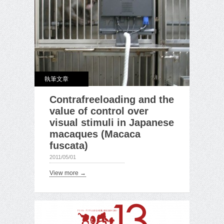
執筆文章
Contrafreeloading and the
value of control over
visual stimuli in Japanese
macaques (Macaca
fuscata)
2011/05/01
View more →