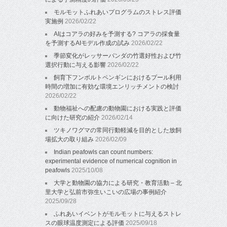
モルモットふれあいプログラムのストレス評価
実施例
2026/02/22
AIはコアラの好みを予測する? コアラの採食量
を予測するAIモデル作成の試み
2026/02/22
季節変化がレッサーパンダの竹選好性および竹
選択行動に与える影響
2026/02/22
飼育下フンボルトペンギンにおけるプール利用
時間の増加に有効な環境エンリッチメントの検討
2026/02/22
動物福祉への配慮の動物園における実践と評価
に向けた研究の紹介
2026/02/14
ツキノワグマの常同行動軽減を目的とした放飼
場拡大の取り組み
2026/02/09
Indian peafowls can count numbers:
experimental evidence of numerical cognition in
peafowls
2025/10/08
大学と動物園の協力による研究・教育活動 – 北
里大学と弘前市弥生いこいの広場の事例紹介
2025/09/28
ふれあいイベントがモルモットに与えるストレ
スの眼球温度測定による評価
2025/09/18