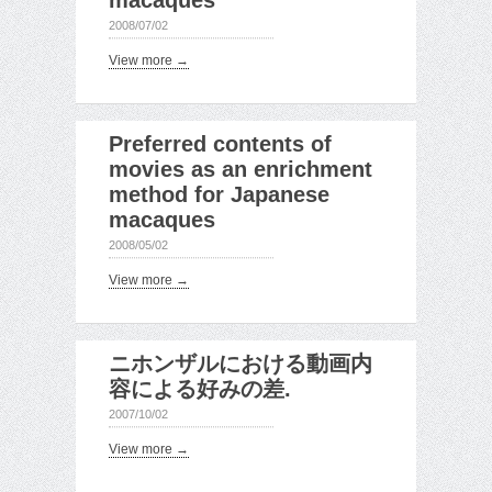
macaques
2008/07/02
View more →
Preferred contents of
movies as an enrichment
method for Japanese
macaques
2008/05/02
View more →
ニホンザルにおける動画内
容による好みの差.
2007/10/02
View more →