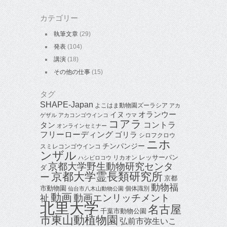
カテゴリー
執筆文章
(29)
発表
(104)
講演
(18)
その他の仕事
(15)
タグ
SHAPE-Japan
よこはま動物園ズーラシア
アカ
オランウー
イヌ
ゲザル
アカコンゴウインコ
ウマ
コアラ
タン
コントラ
オンラインセミナー
フリーローディング
ゴリラ
シロフクロウ
ニホ
チンパンジー
スミレコンゴウインコ
ンザル
レッサーパン
リカオン
ハシビロコウ
京都大学野生動物研究センタ
ダ
京都大学霊長類研究所
ー
京都
動物福
市動物園
個体識別
仙台市八木山動物公園
動画
動画エンリッチメント
祉
北里大学
名古屋
千葉市動物公園
市東山動植物園
弘前市弥生いこ