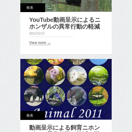
発表
YouTube動画呈示によるニ
ホンザルの異常行動の軽減
2011/11/12
View more →
発表
動画呈示による飼育ニホン