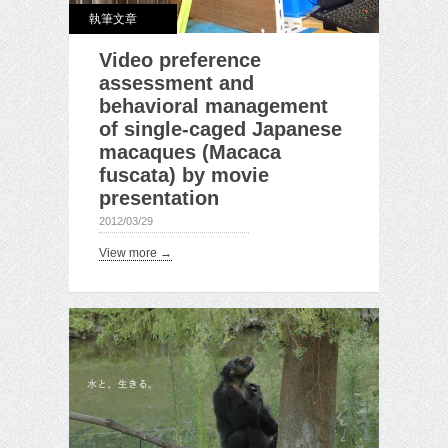
執筆文章
Video preference
assessment and
behavioral management
of single-caged Japanese
macaques (Macaca
fuscata) by movie
presentation
2012/03/29
View more →