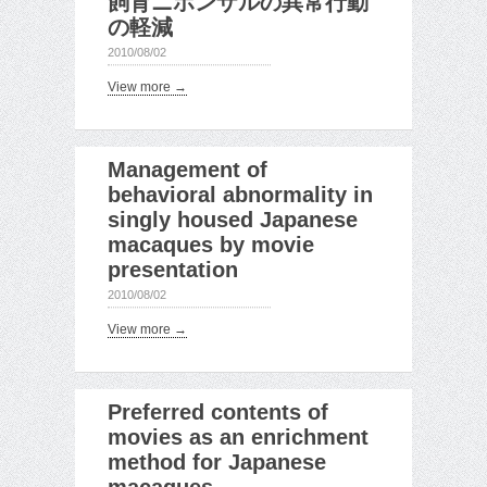
飼育ニホンザルの異常行動
の軽減
2010/08/02
View more →
Management of
behavioral abnormality in
singly housed Japanese
macaques by movie
presentation
2010/08/02
View more →
Preferred contents of
movies as an enrichment
method for Japanese