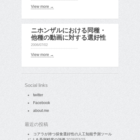
View more →
ニホンザルにおける同種・
他種の動画に対する選好性
2006/07/02
View more →
Social links
twitter
Facebook
about.me
最近の投稿
コアラが持つ採食選好性の人工知能予測ツール
による予測精度の評価
2026/03/25